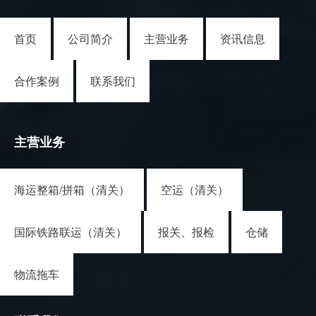
务。公司始终秉承“诚信、负责、创新、奋斗”的企业文
化，服务网络覆盖中国主要口岸城市及20多个国家和地
首页
公司简介
主营业务
资讯信息
区，为广大客户提供完善的一站式的货运服务。
合作案例
联系我们
主营业务
海运整箱/拼箱（清关）
空运（清关）
国际铁路联运（清关）
报关、报检
仓储
物流拖车