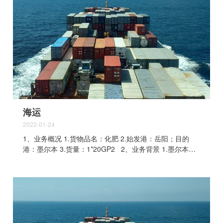
装箱单，发票，订舱，报关，时效，安全，MSDA，唛
头，提单等等相关问题给客户一一进行解答，因为客户一
直在我司进行海运的合作，因为非常放心我司，于是达成
合作协议，客户把货物发至我司仓库，我司用最短的时间
将货物运输至长沙黄花机场，最后在非常短并且价格十分
优惠的情况下，货物顺利到达欧洲客户机场，客户十分满
意。
海运
2022-01-24
1、业务概况 1.货物品名：化肥 2.始发港：岳阳；目的
港：墨尔本 3.货量：1*20GP2 2、业务背景 1.墨尔本有
许多的船司都可以去，但是在今年大环境的影响下墨尔本
的运价偏高。 2.化肥是一般化工品，船公司对化工品的输
运要求较严，需要提供非危保函等资料才能承运。 3、
订舱资料 1.MSDS:化学品安全技术说明书 2.非危保函 3.
运输条件鉴定书 4、业务难点及解决 1.客户无法提供化
肥的MSDS，而我司此前恰好有同类产品的出口经验，可
以为客户提供该品名的MSDS。 2.船公司对化工品的运输