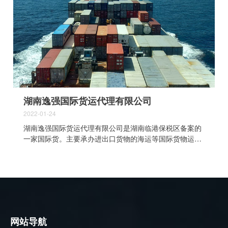
要求较为严格，客户需提供运输条件鉴定才能承运，为此
业务员指导客户将货物样品发到上海化工研究院进行检
测，取得运输条件鉴定。 5、《货物运输条件鉴定书》
送样及注意事项1.送检样品数量：一般要求固体30～50
克；液体：50～70毫升。对于个别需要追加试验的情况会
另行通知送样（如自热试验约1kg，固体氧化剂试验约
200g，液体金属腐蚀试验约3.5L等），样品包装上应标明
样品名称及送检单位名称。为了便于核查，我中心对于来
样均需保留，不予退还（如贵重或特殊的样品...
湖南逸强国际货运代理有限公司
2022-01-24
湖南逸强国际货运代理有限公司是湖南临港保税区备案的
一家国际货。主要承办进出口货物的海运等国际货物运输
代理业务；可提供订舱、配载、制单、报关、报检、海运
保险、拖车、中转运输、海上直达集装箱存贮和拆拼箱、
进出口清关、商检、仓储等全套货代服务。作为专业的国
际货运代理公司，我们致力于不断完善自身各种服务平台
的搭建与提升，与COSCO、MSC、SITC、CMA、
EVERGREEN等多家船公司建立了密切的长期合作关系，
为中东，北美等国家不同客户的个性化需求建立健全的延
网站导航
伸服务体系，为客户提供更加优质，高效，安全的货运服